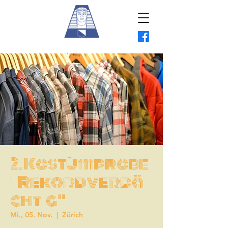
2. Kostümprobe
"Rekordverdä
chtig"
Mi., 05. Nov.
  |  
Zürich